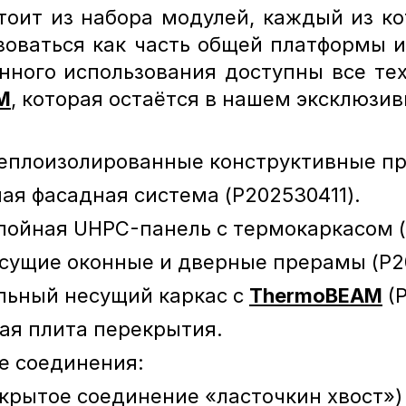
стоит из набора модулей, каждый из к
оваться как часть общей платформы и
ного использования доступны все тех
M
, которая остаётся в нашем эксклюзи
теплоизолированные конструктивные пр
ая фасадная система (P202530411).
лойная UHPC-панель с термокаркасом (
сущие оконные и дверные прерамы (P2
льный несущий каркас с 
ThermoBEAM
 (
ая плита перекрытия.
е соединения:
скрытое соединение «ласточкин хвост»)