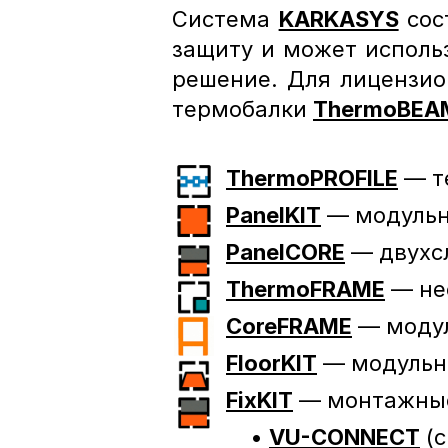
Система 
KARKASYS
 со
защиту и может использ
решение. Для лицензион
термобалки 
ThermoBEA
ThermoPROFILE
 — 
PanelKIT
 — модульн
PanelCORE
 — двухс
ThermoFRAME
 — не
CoreFRAME
 — моду
FloorKIT
 — модульн
FixKIT
 — монтажны
             • 
VU-CONNECT
 (