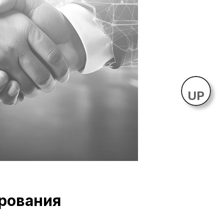
UP
ирования