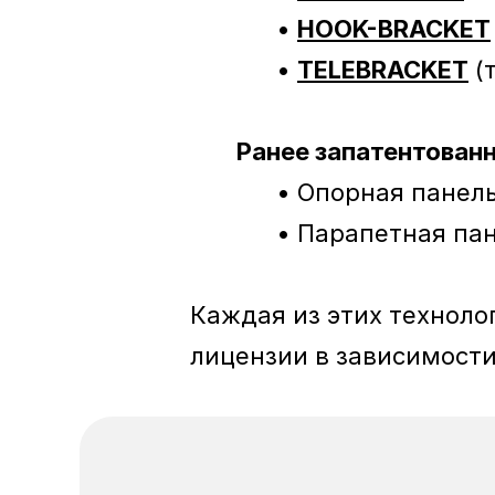
             • 
HOOK-BRACKET
             • 
TELEBRACKET
 
Ранее запатентованн
             • Опорная п
             • Парапетн
Каждая из этих техноло
лицензии в зависимости