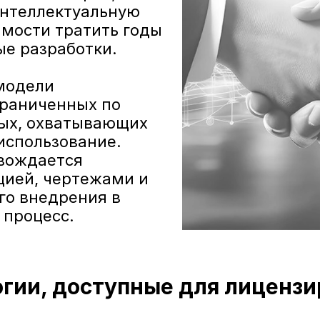
нтеллектуальную 
мости тратить годы 
ые разработки.
модели 
раниченных по 
ных, охватывающих 
использование. 
вождается 
ией, чертежами и 
о внедрения в 
 процесс.
гии, доступные для лиценз