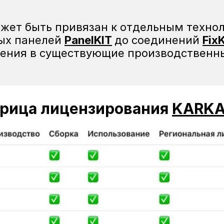
ых панелей 
PanelKIT
до соединений 
Fix
шения в существующие производственны
рица лицензирования 
KARK