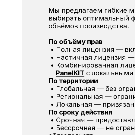
Мы предлагаем гибкие м
выбирать оптимальный фо
объёмов производства.
По объёму прав
 • Полная лицензия — вк
 • Частичная лицензия —
PanelKIT
 с локальными
По территории
 • Глобальная — без огр
 • Региональная — огран
 • Локальная — привяза
По сроку действия
 • Срочная — предоставл
 • Бессрочная — не ограничена во времени, при условии соблюдения лицензионных 