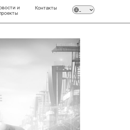
овости и 
Контакты
Select Language
_
проекты