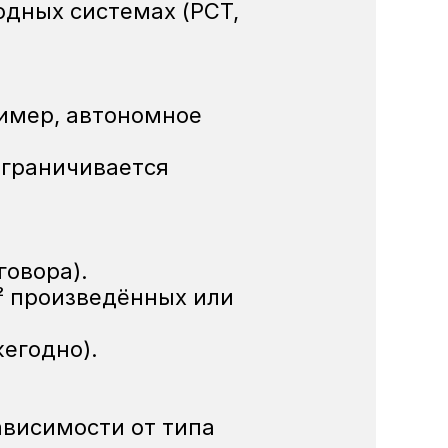
дных системах (PCT, 
имер, автономное 
граничивается 
говора).
² произведённых или 
егодно).
ависимости от типа 