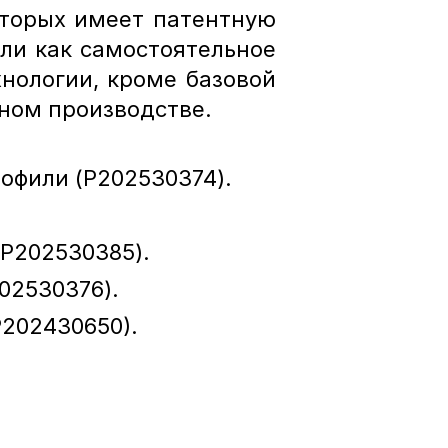
оторых имеет патентную 
ли как самостоятельное 
нологии, кроме базовой 
вном производстве.
офили (P202530374).
P202530385).
02530376).
P202430650).